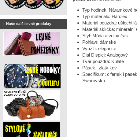
Typ hodinek: Náramkové h
Typ materiálu: Hardlex
Materiál pouzdra: ušlechtilá
Naše další levné produkty!
Materiál sklíčka: minerální 
Styl: Móda a volný čas
Pohlaví: dámské
Využití: elegance
Dial Displej: Analogový
Tvar pouzdra: Kulaté
Pásek : zlatý kov
Specifikum: ciferník i pás
Swarovski)