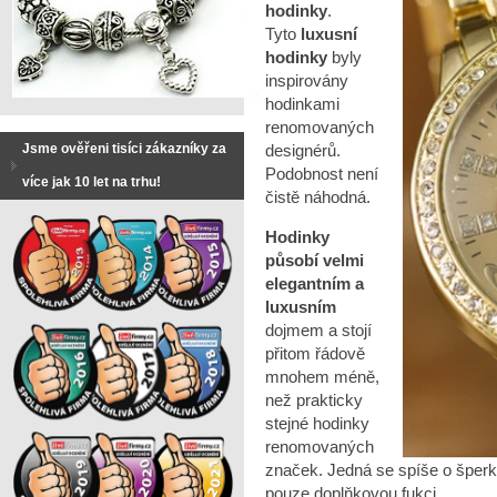
hodinky
.
Tyto
luxusní
hodinky
byly
inspirovány
hodinkami
renomovaných
Jsme ověřeni tisíci zákazníky za
designérů.
Podobnost není
více jak 10 let na trhu!
čistě náhodná.
Hodinky
působí velmi
elegantním a
luxusním
dojmem a stojí
přitom řádově
mnohem méně,
než prakticky
stejné hodinky
renomovaných
značek. Jedná se spíše o šperk
pouze doplňkovou fukci.