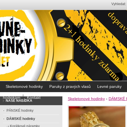
Vyhledat:
Skeletonové hodinky
Paruky z pravých vlasů
Levné paruky
hodinkám
Kontakt
Skeletonové hodinky
›
DÁMSKÉ h
NAŠE NABÍDKA
PÁNSKÉ hodinky
DÁMSKÉ hodinky
Korálkové náramky