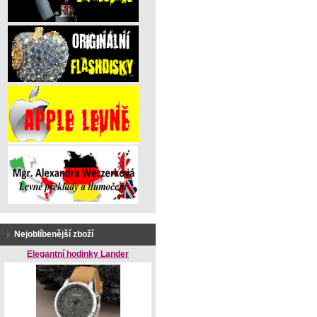
Nejoblíbenější zboží
Elegantní hodinky Lander