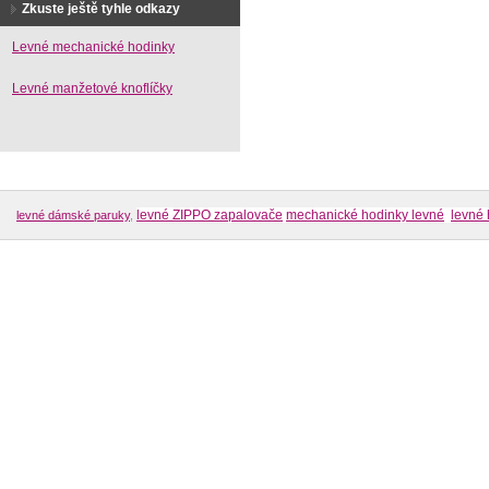
Zkuste ještě tyhle odkazy
Levné mechanické hodinky
Levné manžetové knoflíčky
levné ZIPPO zapalovače
mechanické hodinky levné
levné 
levné dámské paruky
,