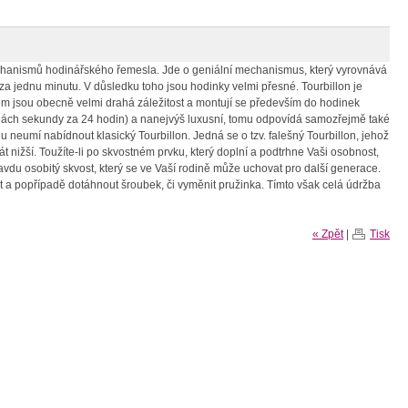
echanismů hodinářského řemesla. Jde o geniální mechanismus, který vyrovnává
 za jednu minutu. V důsledku toho jsou hodinky velmi přesné. Tourbillon je
em jsou obecně velmi drahá záležitost a montují se především do hodinek
inách sekundy za 24 hodin) a nanejvýš luxusní, tomu odpovídá samozřejmě také
 neumí nabídnout klasický Tourbillon. Jedná se o tzv. falešný Tourbillon, jehož
 nižší. Toužíte-li po skvostném prvku, který doplní a podtrhne Vaši osobnost,
du osobitý skvost, který se ve Vaší rodině může uchovat pro další generace.
t a popřípadě dotáhnout šroubek, či vyměnit pružinka. Tímto však celá údržba
« Zpět
|
Tisk