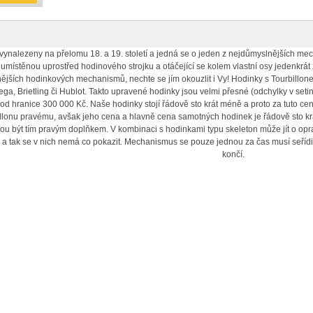
vynalezeny na přelomu 18. a 19. století a jedná se o jeden z nejdůmyslnějších m
 umístěnou uprostřed hodinového strojku a otáčející se kolem vlastní osy jedenkrát
jších hodinkových mechanismů, nechte se jím okouzlit i Vy! Hodinky s Tourbillon
a, Brietling či Hublot. Takto upravené hodinky jsou velmi přesné (odchylky v set
od hranice 300 000 Kč. Naše hodinky stojí řádově sto krát méně a proto za tuto cenu
illonu pravému, avšak jeho cena a hlavně cena samotných hodinek je řádově sto krát
u být tím pravým doplňkem. V kombinaci s hodinkami typu skeleton může jít o oprav
h a tak se v nich nemá co pokazit. Mechanismus se pouze jednou za čas musí seřídi
končí.