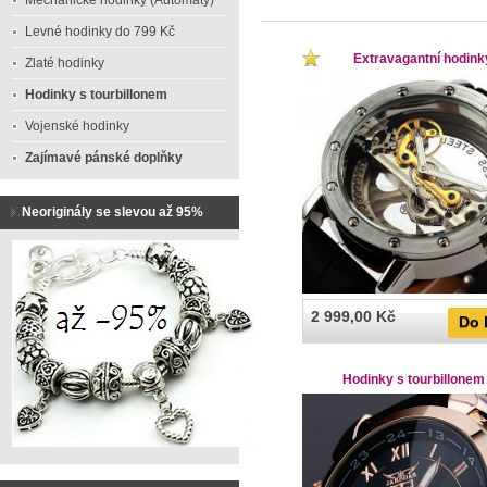
Mechanické hodinky (Automaty)
Levné hodinky do 799 Kč
Extravagantní hodink
Zlaté hodinky
Hodinky s tourbillonem
Vojenské hodinky
Zajímavé pánské doplňky
Neoriginály se slevou až 95%
2 999,00 Kč
Do 
Hodinky s tourbillonem