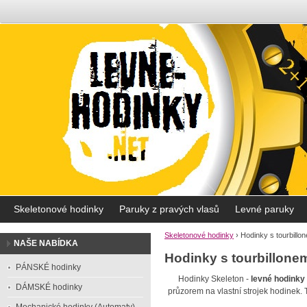
Skeletonové hodinky
Paruky z pravých vlasů
Levné paruky
Skeletonové hodinky
›
Hodinky s tourbillo
NAŠE NABÍDKA
Hodinky s tourbillone
PÁNSKÉ hodinky
Hodinky Skeleton -
levné hodinky 
DÁMSKÉ hodinky
průzorem na vlastní strojek hodinek. 