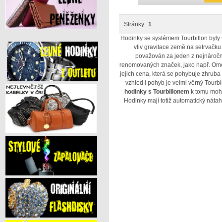
Stránky:
1
Hodinky se systémem Tourbillon byly 
vliv gravitace země na setrvačku
považován za jeden z nejnáročně
renomovaných značek, jako např. Omeg
jejich cena, která se pohybuje zhruba 
vzhled i pohyb je velmi věrný Tourb
hodinky s Tourbillonem
k tomu moho
Hodinky mají totiž automatický náta