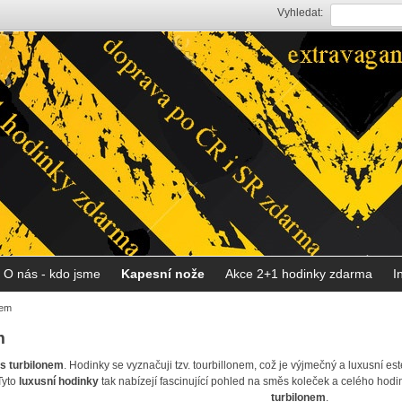
Vyhledat:
O nás - kdo jsme
Kapesní nože
Akce 2+1 hodinky zdarma
I
nem
m
s turbilonem
. Hodinky se vyznačuji tzv. tourbillonem, což je výjmečný a luxusní este
Tyto
luxusní hodinky
tak nabízejí fascinující pohled na směs koleček a celého hod
turbilonem
.