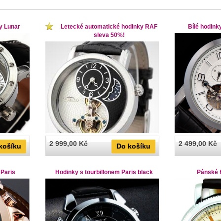
y Lunar
Letecké automatické hodinky RAF
Bílé hodinky
sleva 50%!
2 999,00 Kč
2 499,00 Kč
košíku
Do košíku
 Paris
Hodinky s tourbillonem Paris black
Pánské 