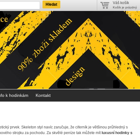
Váš košík
Hledat
Košík je prázdný
nfo k hodinkám
Kontakt
tický prvek. Skeleton styl navíc zaručuje, že ciferník je většinou průhledný s
inového strojku za pochodu. Za skvělé peníze tak můžete mít
luxusní hodinky s