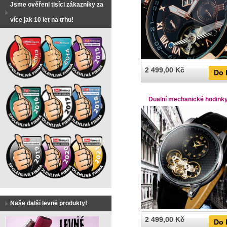
Jsme ověřeni tisíci zákazníky za
více jak 10 let na trhu!
2 499,00 Kč
Do 
Dualní mechanické hodink
Naše další levné produkty!
2 499,00 Kč
Do 