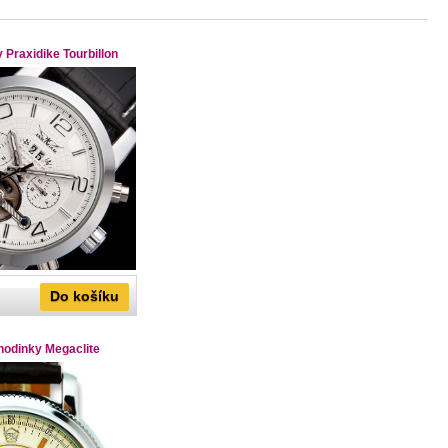
 Praxidike Tourbillon
Do košíku
hodinky Megaclite