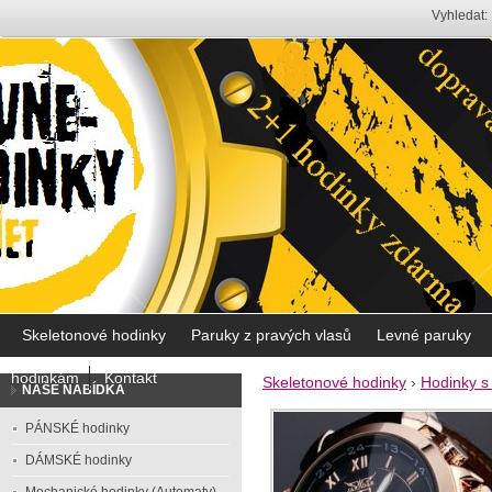
Vyhledat:
Skeletonové hodinky
Paruky z pravých vlasů
Levné paruky
hodinkám
Kontakt
Skeletonové hodinky
›
Hodinky s
NAŠE NABÍDKA
PÁNSKÉ hodinky
DÁMSKÉ hodinky