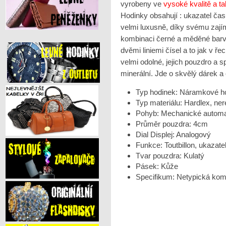
vyrobeny ve
vysoké kvalitě a 
Hodinky obsahují : ukazatel ča
velmi luxusně, díky svému zaj
kombinaci černé a měděné barvy
dvěmi liniemi čísel a to jak v 
velmi odolné, jejich pouzdro a s
minerální. Jde o skvělý dárek a
Typ hodinek: Náramkové h
Typ materiálu: Hardlex, ner
Pohyb: Mechanické autom
Průměr pouzdra: 4cm
Dial Displej: Analogový
Funkce: Toutbillon, ukazate
Tvar pouzdra: Kulatý
Pásek: Kůže
Specifikum: Netypická ko