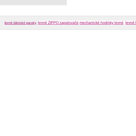
levné ZIPPO zapalovače
mechanické hodinky levné
levné 
levné dámské paruky
,