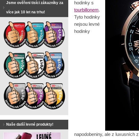
hodinky s
Jsme ověřeni tisíci zákazníky za
tourbillonem
.
více jak 10 let na trhu!
Tyto hodinky
nejsou
levné
hodinky
Naše další levné produkty!
napodobeniny, ale z luxusních z