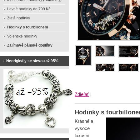
Mechanické hodinky (Automaty)
Levné hodinky do 799 Kč
Zlaté hodinky
Hodinky s tourbillonem
Vojenské hodinky
Zajímavé pánské doplňky
Neoriginály se slevou až 95%
Zdieľať
|
Hodinky s tourbillone
Krásné a
vysoce
luxusní