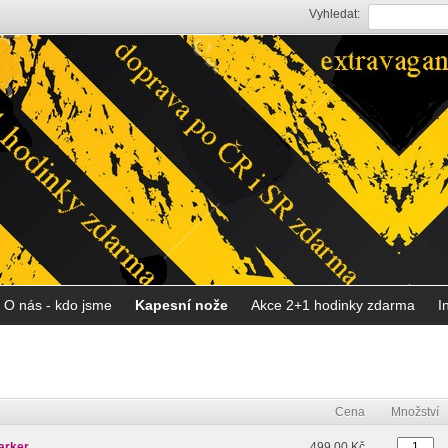
Vyhledat:
O nás - kdo jsme
Kapesní nože
Akce 2+1 hodinky zdarma
I
Cena
Množství
arker
499,00 Kč