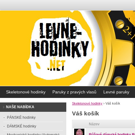
Skeletonové hodinky
Paruky z pravých vlasů
Levné paruky
Skeletonové hodinky
›
Váš košík
NAŠE NABÍDKA
Váš košík
PÁNSKÉ hodinky
Název
DÁMSKÉ hodinky
Růžové dámské hodinky P