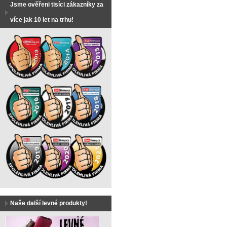
Jsme ověřeni tisíci zákazníky za
více jak 10 let na trhu!
Naše další levné produkty!