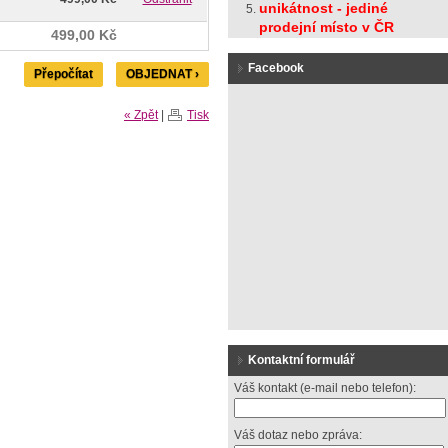
unikátnost - jediné
prodejní místo v ČR
499,00 Kč
Facebook
Přepočítat
OBJEDNAT ›
« Zpět
|
Tisk
Kontaktní formulář
Váš kontakt (e-mail nebo telefon):
Váš dotaz nebo zpráva: