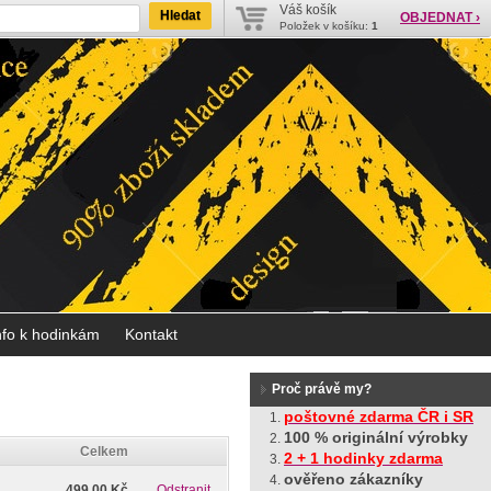
Váš košík
Hledat
OBJEDNAT ›
Položek v košíku:
1
nfo k hodinkám
Kontakt
Proč právě my?
poštovné zdarma ČR i SR
100 % originální výrobky
Celkem
2 + 1 hodinky zdarma
ověřeno zákazníky
499,00 Kč
Odstranit