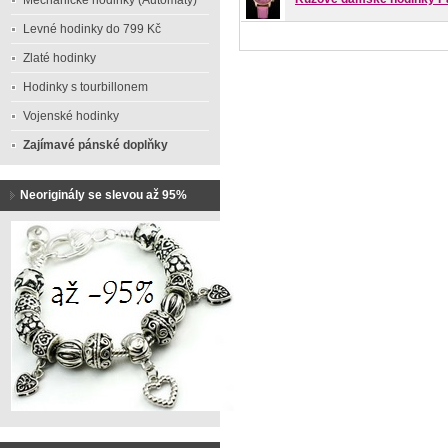
Mechanické hodinky (Automaty)
Levné hodinky do 799 Kč
Zlaté hodinky
Hodinky s tourbillonem
Vojenské hodinky
Zajímavé pánské doplňky
Neoriginály se slevou až 95%